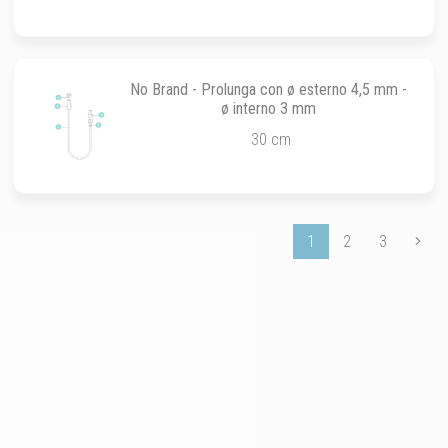
No Brand - Prolunga con ø esterno 4,5 mm -
ø interno 3 mm
30 cm
1
2
3