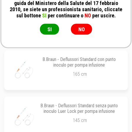
guida del Ministero della Salute del 17 febbraio
2010, se siete un professionista sanitario, cliccate
B.Braun - Prolunga Heidelberger Luer Lock
sul bottone
SI
per continuare o
NO
per uscire.
30 cm
SI
NO
B.Braun - Deflussori Standard con punto
inoculo per pompa infusione
165 cm
B.Braun - Deflussori Standard senza punto
inoculo Luer Lock per pompa infusione
145 cm