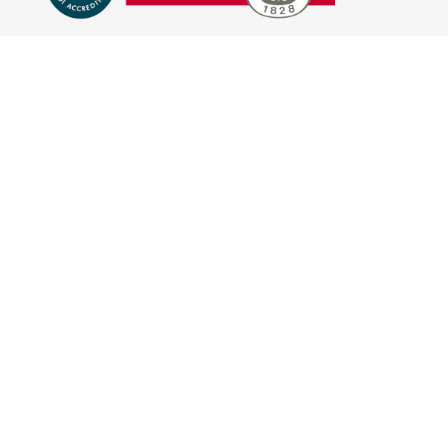
E-COMMERCE
IL TUO ACCOUNT
CONDIZIONI DI VENDITA
DOMANDE FREQUENTI
GIFT CARD
INFORMATIVA PRIVACY
PRIVACY - MODULISTICA
PRIVACY POLICY
COOKIE POLICY
FIDELITY CARD
BRAND
HILL'S PET NUTRITION
TRAINER (NOVA FOODS)
BAYER - SANO E BELLO
MERIAL ITALIA
HUNTER
VIRBAC