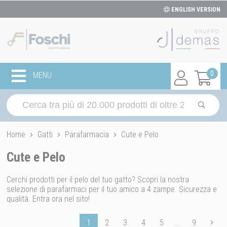
ENGLISH VERSION
0
MENU
Home
Gatti
Parafarmacia
Cute e Pelo
Cute e Pelo
Cerchi prodotti per il pelo del tuo gatto? Scopri la nostra
selezione di parafarmaci per il tuo amico a 4 zampe. Sicurezza e
qualità. Entra ora nel sito!
1
2
3
4
5
...
9