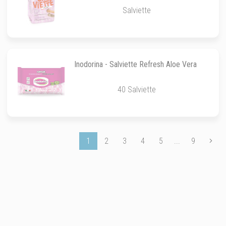
Salviette
Inodorina - Salviette Refresh Aloe Vera
40 Salviette
1
2
3
4
5
...
9