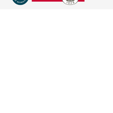
E-COMMERCE
IL TUO ACCOUNT
CONDIZIONI DI VENDITA
DOMANDE FREQUENTI
GIFT CARD
INFORMATIVA PRIVACY
PRIVACY - MODULISTICA
PRIVACY POLICY
COOKIE POLICY
FIDELITY CARD
BRAND
HILL'S PET NUTRITION
TRAINER (NOVA FOODS)
BAYER - SANO E BELLO
MERIAL ITALIA
HUNTER