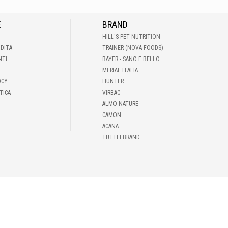
E
BRAND
HILL'S PET NUTRITION
NDITA
TRAINER (NOVA FOODS)
NTI
BAYER - SANO E BELLO
MERIAL ITALIA
ACY
HUNTER
TICA
VIRBAC
ALMO NATURE
CAMON
ACANA
TUTTI I BRAND