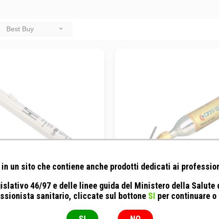
Best Buy
in un sito che contiene anche prodotti dedicati ai profession
islativo 46/97 e delle linee guida del Ministero della Salute
 Srl - Termocauterio sterile
Foschi Srl - Cryo IQ - pen
ssionista sanitario, cliccate sul bottone
SI
per continuare o
1200° a punta fine
criochirurgia
Pezzo
Cartuccia N2O
SI
NO