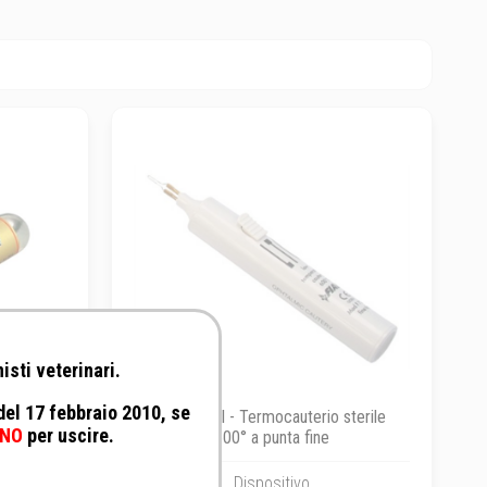
isti veterinari.
 del 17 febbraio 2010, se
na per
Foschi Srl - Termocauterio sterile
NO
per uscire.
600° a punta fine
Dispositivo