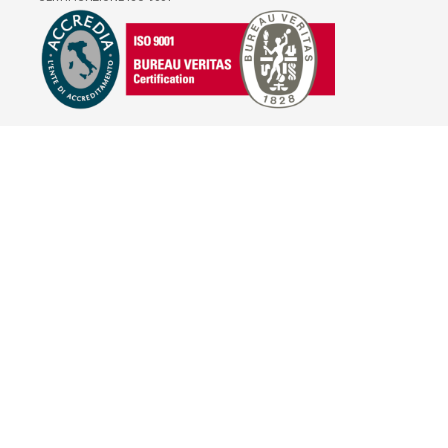
E-COMMERCE
IL TUO ACCOUNT
CONDIZIONI DI VENDITA
DOMANDE FREQUENTI
GIFT CARD
INFORMATIVA PRIVACY
PRIVACY - MODULISTICA
PRIVACY POLICY
COOKIE POLICY
FIDELITY CARD
BRAND
HILL'S PET NUTRITION