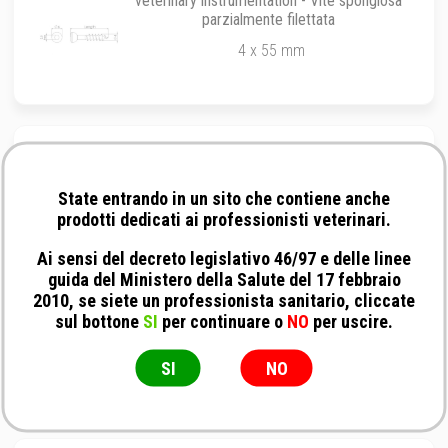
veterinary instrumentation - Vite spongiosa
parzialmente filettata
4 x 55 mm
No Brand - Viti da spongiosa totalmente
filettata con testa esagonale da ø 3.5 mm
State entrando in un sito che contiene anche
10 mm
prodotti dedicati ai professionisti veterinari.
Ai sensi del decreto legislativo 46/97 e delle linee
guida del Ministero della Salute del 17 febbraio
2010, se siete un professionista sanitario, cliccate
No Brand - Viti da spongiosa parzialmente
sul bottone
SI
per continuare o
NO
per uscire.
filettata con testa esagonale da ø 3.5 mm
22 mm
SI
NO