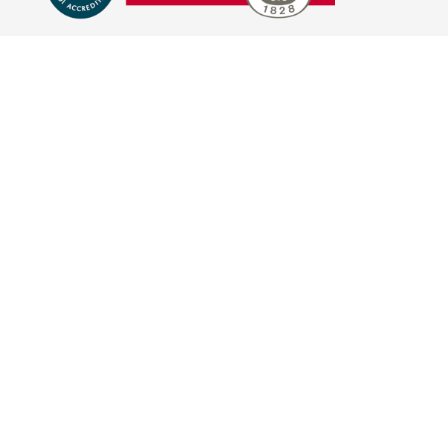
E-COMMERCE
IL TUO ACCOUNT
CONDIZIONI DI VENDITA
DOMANDE FREQUENTI
GIFT CARD
INFORMATIVA PRIVACY
PRIVACY - MODULISTICA
PRIVACY POLICY
COOKIE POLICY
FIDELITY CARD
BRAND
HILL'S PET NUTRITION
TRAINER (NOVA FOODS)
BAYER - SANO E BELLO
MERIAL ITALIA
HUNTER
VIRBAC