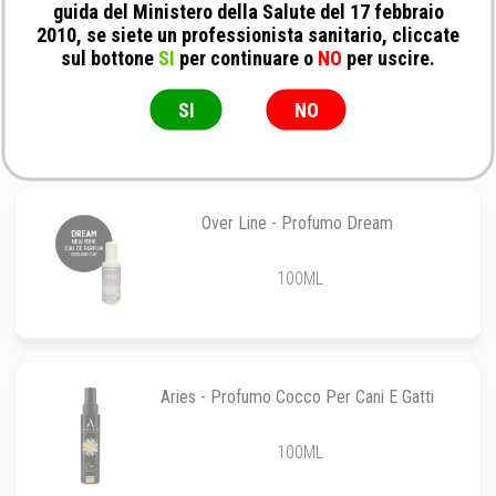
guida del Ministero della Salute del 17 febbraio
2010, se siete un professionista sanitario, cliccate
Over Line - Profumo al Muschio Bianco
sul bottone
SI
per continuare o
NO
per uscire.
100ML
SI
NO
Over Line - Profumo Dream
100ML
Aries - Profumo Cocco Per Cani E Gatti
100ML