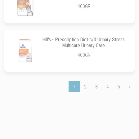
400GR
Hill's - Prescription Diet c/d Urinary Stress
Multicare Urinary Care
400GR
1
2
3
4
5