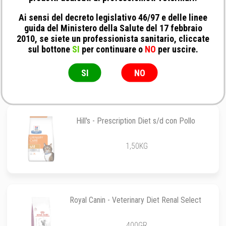
Ai sensi del decreto legislativo 46/97 e delle linee
guida del Ministero della Salute del 17 febbraio
2010, se siete un professionista sanitario, cliccate
Exclusion - Diet Intestinal Cat Maiale e Riso
sul bottone
SI
per continuare o
NO
per uscire.
300GR
SI
NO
Hill's - Prescription Diet s/d con Pollo
1,50KG
Royal Canin - Veterinary Diet Renal Select
400GR