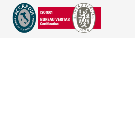
E-COMMERCE
IL TUO ACCOUNT
CONDIZIONI DI VENDITA
DOMANDE FREQUENTI
GIFT CARD
INFORMATIVA PRIVACY
PRIVACY - MODULISTICA
PRIVACY POLICY
COOKIE POLICY
FIDELITY CARD
BRAND
HILL'S PET NUTRITION