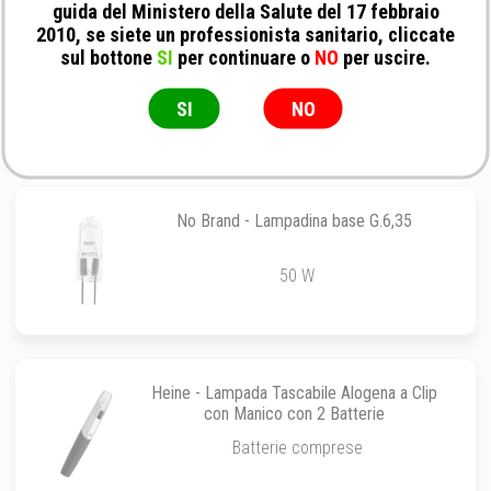
guida del Ministero della Salute del 17 febbraio
2010, se siete un professionista sanitario, cliccate
Rimsa - Lampada scialitica Pentaled 30E
sul bottone
SI
per continuare o
NO
per uscire.
Light
Pentaled 30E
SI
NO
No Brand - Lampadina base G.6,35
50 W
Heine - Lampada Tascabile Alogena a Clip
con Manico con 2 Batterie
Batterie comprese