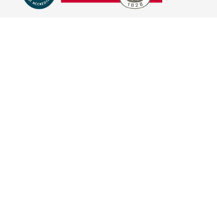
E-COMMERCE
IL TUO ACCOUNT
CONDIZIONI DI VENDITA
DOMANDE FREQUENTI
GIFT CARD
INFORMATIVA PRIVACY
PRIVACY - MODULISTICA
PRIVACY POLICY
COOKIE POLICY
FIDELITY CARD
BRAND
HILL'S PET NUTRITION
TRAINER (NOVA FOODS)
BAYER - SANO E BELLO
MERIAL ITALIA
HUNTER
VIRBAC