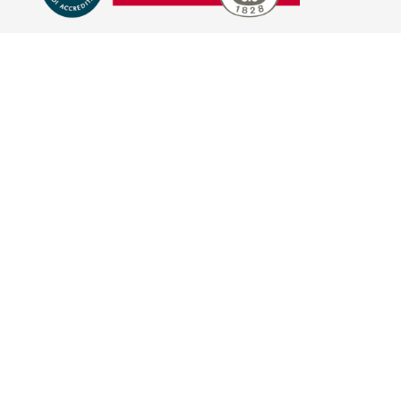
E-COMMERCE
IL TUO ACCOUNT
CONDIZIONI DI VENDITA
DOMANDE FREQUENTI
GIFT CARD
INFORMATIVA PRIVACY
PRIVACY - MODULISTICA
PRIVACY POLICY
COOKIE POLICY
FIDELITY CARD
BRAND
HILL'S PET NUTRITION
TRAINER (NOVA FOODS)
BAYER - SANO E BELLO
MERIAL ITALIA
HUNTER