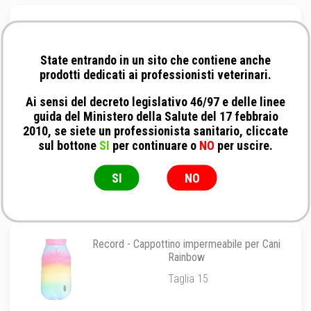
Record - Cappottino per Cani Victoria in Eco
Pelliccia
State entrando in un sito che contiene anche
Taglia 15
prodotti dedicati ai professionisti veterinari.
Ai sensi del decreto legislativo 46/97 e delle linee
guida del Ministero della Salute del 17 febbraio
2010, se siete un professionista sanitario, cliccate
Record - Cappottino in Tweed per Cani
sul bottone
SI
per continuare o
NO
per uscire.
Mademoiselle
Taglia 15
SI
NO
Record - Cappottino impermeabile per Cani
Rainbow
Taglia 15