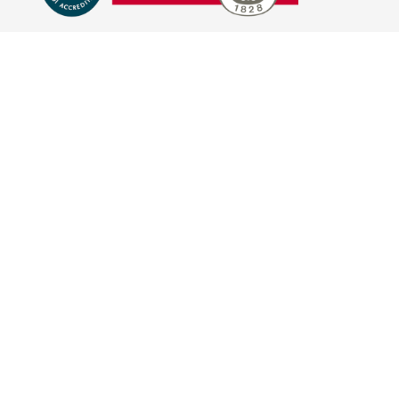
E-COMMERCE
IL TUO ACCOUNT
CONDIZIONI DI VENDITA
DOMANDE FREQUENTI
GIFT CARD
INFORMATIVA PRIVACY
PRIVACY - MODULISTICA
PRIVACY POLICY
COOKIE POLICY
FIDELITY CARD
BRAND
HILL'S PET NUTRITION
TRAINER (NOVA FOODS)
BAYER - SANO E BELLO
MERIAL ITALIA
HUNTER
VIRBAC