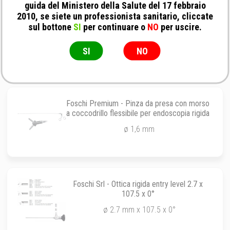
guida del Ministero della Salute del 17 febbraio
2010, se siete un professionista sanitario, cliccate
No Brand - Endoscopia Rigida: Ottica da
sul bottone
SI
per continuare o
NO
per uscire.
otoscopia con camicia conica integrata con
valvola ad Y
Ø 5.5 X 90mm 0° - C.o. 2.0mm
SI
NO
Foschi Premium - Pinza da presa con morso
a coccodrillo flessibile per endoscopia rigida
ø 1,6 mm
Foschi Srl - Ottica rigida entry level 2.7 x
107.5 x 0°
ø 2.7 mm x 107.5 x 0°