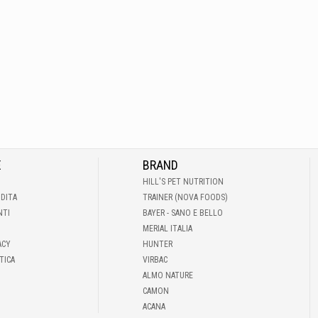
E
BRAND
HILL'S PET NUTRITION
NDITA
TRAINER (NOVA FOODS)
NTI
BAYER - SANO E BELLO
MERIAL ITALIA
ACY
HUNTER
TICA
VIRBAC
ALMO NATURE
CAMON
ACANA