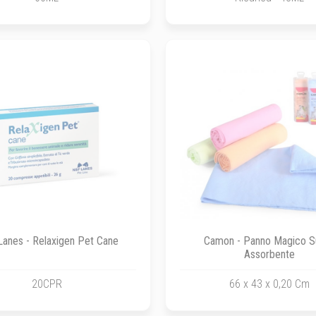
anes - Relaxigen Pet Cane
Camon - Panno Magico S
Assorbente
20CPR
66 x 43 x 0,20 Cm