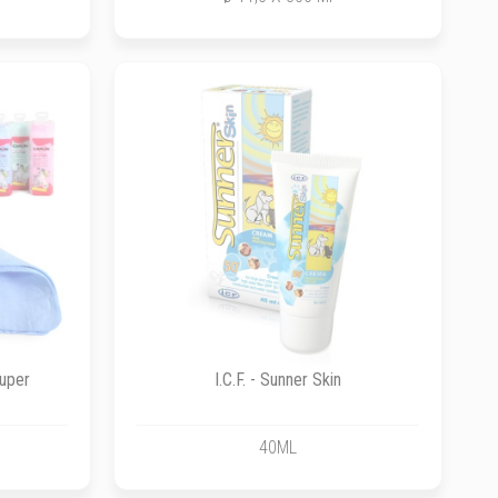
uper
I.C.F. - Sunner Skin
40ML