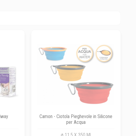
liway
Camon - Ciotola Pieghevole in Silicone
per Acqua
ø 11,5 X 350 Ml