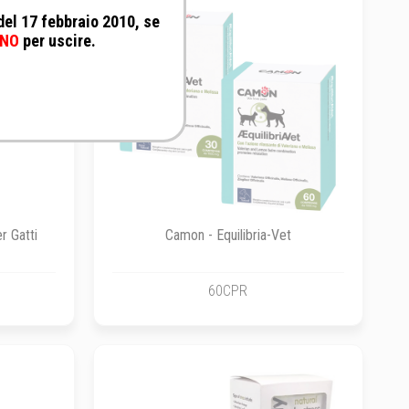
 del 17 febbraio 2010, se
NO
per uscire.
r Gatti
Camon - Equilibria-Vet
60CPR