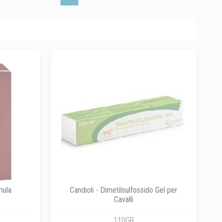
mula
Candioli - Dimetilsulfossido Gel per
Cavalli
110GR