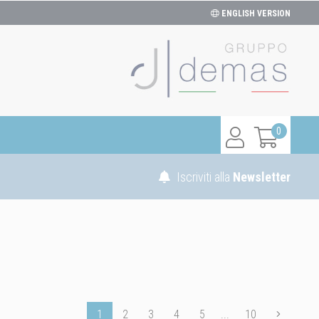
ENGLISH VERSION
0
Iscriviti alla
Newsletter
1
2
3
4
5
...
10