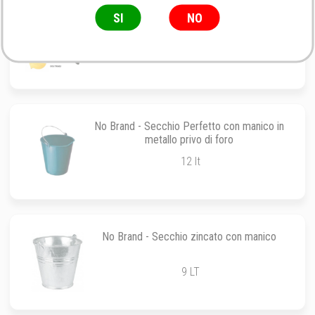
No Brand - Bovibond soletta in
SI
NO
gomma/legno
In gomma
No Brand - Secchio Perfetto con manico in
metallo privo di foro
12 lt
No Brand - Secchio zincato con manico
9 LT