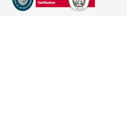
E-COMMERCE
IL TUO ACCOUNT
CONDIZIONI DI VENDITA
DOMANDE FREQUENTI
GIFT CARD
INFORMATIVA PRIVACY
PRIVACY - MODULISTICA
PRIVACY POLICY
COOKIE POLICY
FIDELITY CARD
BRAND
HILL'S PET NUTRITION
TRAINER (NOVA FOODS)
BAYER - SANO E BELLO
MERIAL ITALIA
HUNTER