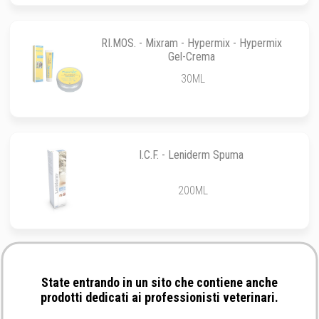
RI.MOS. - Mixram - Hypermix - Hypermix
Gel-Crema
30ML
I.C.F. - Leniderm Spuma
200ML
Natural Code - 09 Tonno e Gamberetti
State entrando in un sito che contiene anche
prodotti dedicati ai professionisti veterinari.
85GR