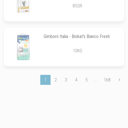
85GR
Gimborn Italia - Biokat's Bianco Fresh
10KG
1
2
3
4
5
...
168