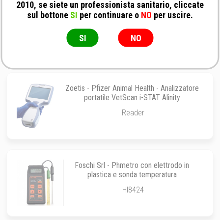
2010, se siete un professionista sanitario, cliccate
Agrolabo - Test Succeed Equine Fecal
sul bottone
SI
per continuare o
NO
per uscire.
Blood
Test
SI
NO
Zoetis - Pfizer Animal Health - Analizzatore
portatile VetScan i-STAT Alinity
Reader
Foschi Srl - Phmetro con elettrodo in
plastica e sonda temperatura
HI8424