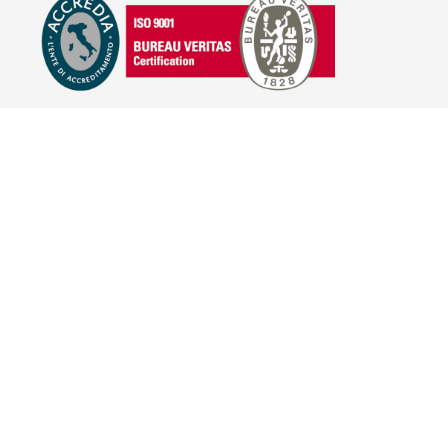
E-COMMERCE
IL TUO ACCOUNT
CONDIZIONI DI VENDITA
DOMANDE FREQUENTI
GIFT CARD
INFORMATIVA PRIVACY
PRIVACY - MODULISTICA
PRIVACY POLICY
COOKIE POLICY
FIDELITY CARD
BRAND
HILL'S PET NUTRITION
TRAINER (NOVA FOODS)