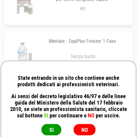
Kit
Minitube - EquiPlus Freezer 1-Fase
Senza tuorlo
State entrando in un sito che contiene anche
prodotti dedicati ai professionisti veterinari.
Minitube - Cushion Fluid per centrifugazione
seme equino
Ai sensi del decreto legislativo 46/97 e delle linee
guida del Ministero della Salute del 17 febbraio
100 ml
2010, se siete un professionista sanitario, cliccate
sul bottone
SI
per continuare o
NO
per uscire.
SI
NO