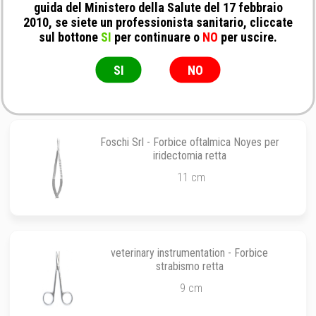
guida del Ministero della Salute del 17 febbraio
2010, se siete un professionista sanitario, cliccate
Aesculap - Forbice Stevens smussa retta
sul bottone
SI
per continuare o
NO
per uscire.
11,5 cm
SI
NO
Foschi Srl - Forbice oftalmica Noyes per
iridectomia retta
11 cm
veterinary instrumentation - Forbice
strabismo retta
9 cm