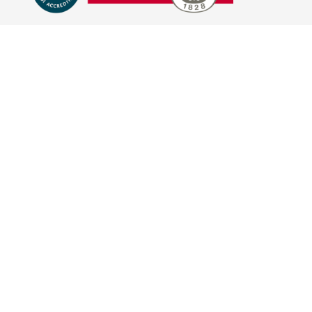
E-COMMERCE
IL TUO ACCOUNT
CONDIZIONI DI VENDITA
DOMANDE FREQUENTI
GIFT CARD
INFORMATIVA PRIVACY
PRIVACY - MODULISTICA
PRIVACY POLICY
COOKIE POLICY
FIDELITY CARD
BRAND
HILL'S PET NUTRITION
TRAINER (NOVA FOODS)
BAYER - SANO E BELLO
MERIAL ITALIA
HUNTER
VIRBAC