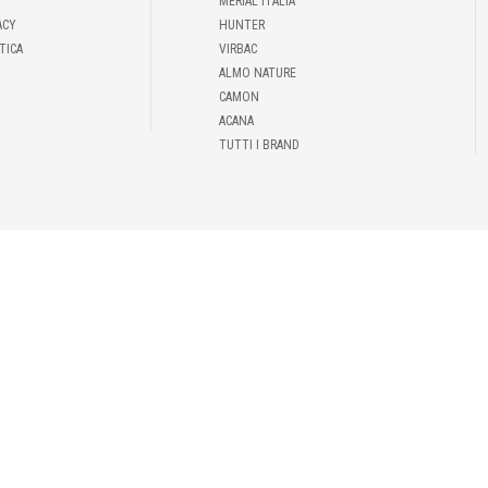
MERIAL ITALIA
ACY
HUNTER
TICA
VIRBAC
ALMO NATURE
CAMON
ACANA
TUTTI I BRAND
43 | P.IVA IT00935301002 |
INFO@DEMAS.IT