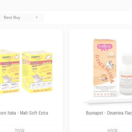
Best Buy
rn Italia - Malt-Soft-Extra
Buonapet - Dinamina Fla
20GR
60GR