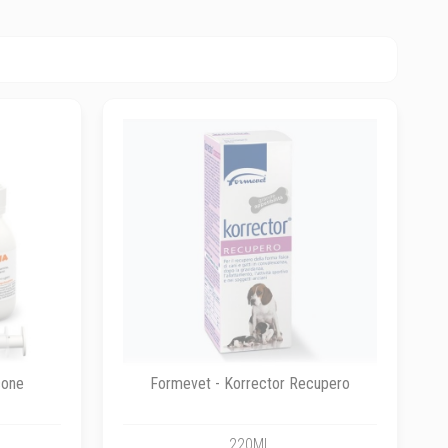
cone
Formevet - Korrector Recupero
220ML