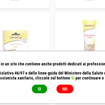
in un sito che contiene anche prodotti dedicati ai profession
islativo 46/97 e delle linee guida del Ministero della Salute
ssionista sanitario, cliccate sul bottone
SI
per continuare o
 Italia - GimCat Multi-Vitamin
Gimborn Italia - Pasta Multi
Tabs
SI
NO
40GR
20GR