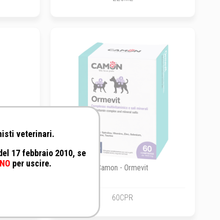
isti veterinari.
 del 17 febbraio 2010, se
NO
per uscire.
-Vitamin
Camon - Ormevit
60CPR