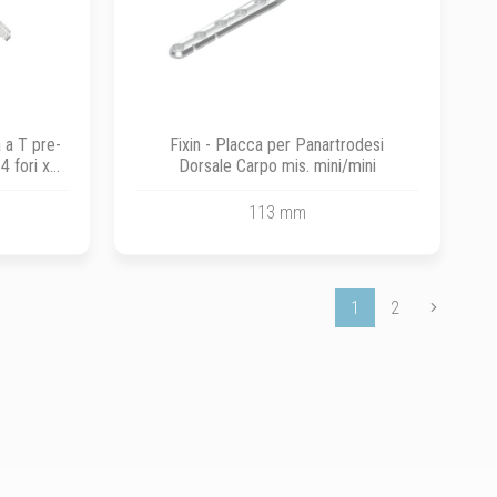
a a T pre-
Fixin - Placca per Panartrodesi
4 fori x
Dorsale Carpo mis. mini/mini
113 mm
1
2