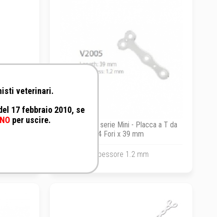
isti veterinari.
 del 17 febbraio 2010, se
NO
per uscire.
ca a T da
Fixin - Fixin serie Mini - Placca a T da
4 Fori x 39 mm
Spessore 1.2 mm