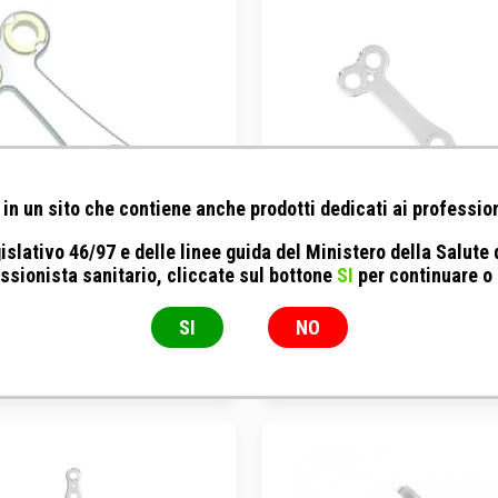
in un sito che contiene anche prodotti dedicati ai profession
islativo 46/97 e delle linee guida del Ministero della Salute
ssionista sanitario, cliccate sul bottone
SI
per continuare o
Fixin serie Mini - Placca a T da
Fixin - Fixin serie Mini - Plac
4 Fori x 32 mm
5 fori x 42.3 mm
SI
NO
Spessore 1.5 mm
Spessore 1.5 mm