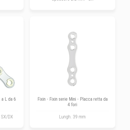
a a L da 6
Fixin - Fixin serie Mini - Placca retta da
4 fori
- SX/DX
Lungh. 39 mm