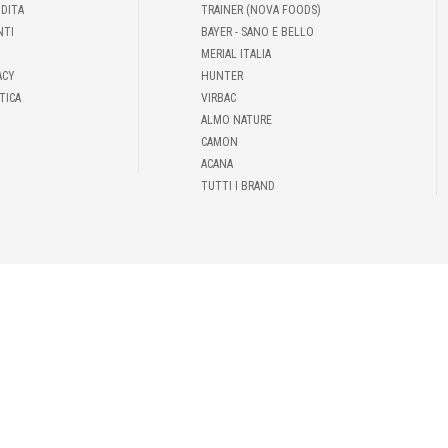
NDITA
TRAINER (NOVA FOODS)
NTI
BAYER - SANO E BELLO
MERIAL ITALIA
ACY
HUNTER
TICA
VIRBAC
ALMO NATURE
CAMON
ACANA
TUTTI I BRAND