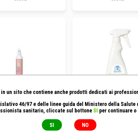
in un sito che contiene anche prodotti dedicati ai profession
islativo 46/97 e delle linee guida del Ministero della Salute
a - Spray Ecologico Repellente
Elanco - Pet Conditioner a
ssionista sanitario, cliccate sul bottone
SI
per continuare o
esterni
500ML
500ML
SI
NO