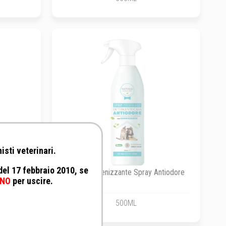
isti veterinari.
 del 17 febbraio 2010, se
mbienti
Derbe - Igienizzante Spray Antiodore
NO
per uscire.
500ML