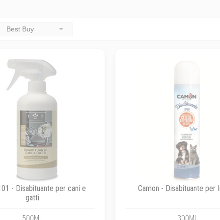
Best Buy
101 - Disabituante per cani e
Camon - Disabituante per I
gatti
500ML
300ML