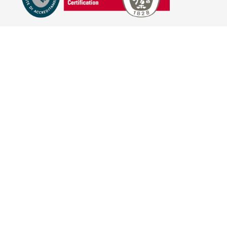
E-COMMERCE
IL TUO ACCOUNT
CONDIZIONI DI VENDITA
DOMANDE FREQUENTI
GIFT CARD
INFORMATIVA PRIVACY
PRIVACY - MODULISTICA
PRIVACY POLICY
COOKIE POLICY
FIDELITY CARD
BRAND
HILL'S PET NUTRITION
TRAINER (NOVA FOODS)
BAYER - SANO E BELLO
MERIAL ITALIA
HUNTER