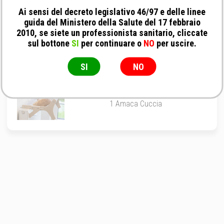
Camon - Cuccia Ovale per Cani e Gatti
Fantasia Hug Me
Ai sensi del decreto legislativo 46/97 e delle linee
guida del Ministero della Salute del 17 febbraio
ø 48
2010, se siete un professionista sanitario, cliccate
sul bottone
SI
per continuare o
NO
per uscire.
SI
NO
Trixie - Amaca Per Gatti Cuccia Multiuso
Calorifero E Pavimento
1 Amaca Cuccia