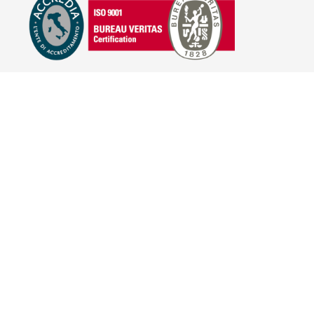
E-COMMERCE
IL TUO ACCOUNT
CONDIZIONI DI VENDITA
DOMANDE FREQUENTI
GIFT CARD
INFORMATIVA PRIVACY
PRIVACY - MODULISTICA
PRIVACY POLICY
COOKIE POLICY
FIDELITY CARD
BRAND
HILL'S PET NUTRITION
TRAINER (NOVA FOODS)