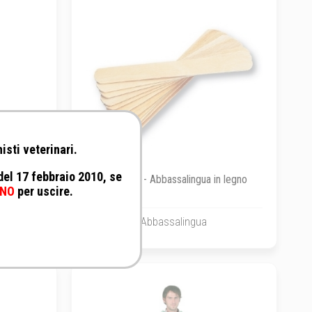
isti veterinari.
 del 17 febbraio 2010, se
ix Uomo
No Brand - Abbassalingua in legno
NO
per uscire.
Abbassalingua