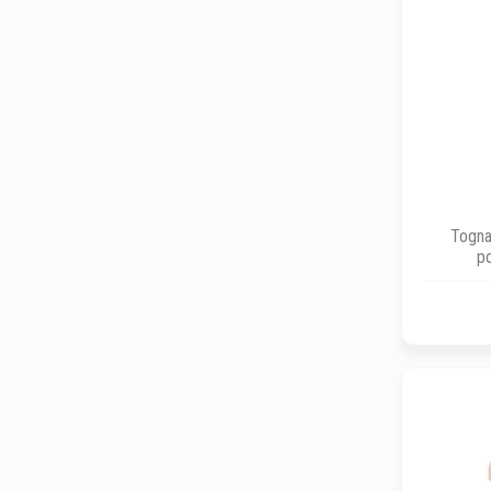
Togna
po