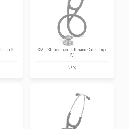
ssic III
3M - Stetoscopio Littmann Cardiology
IV
Nero