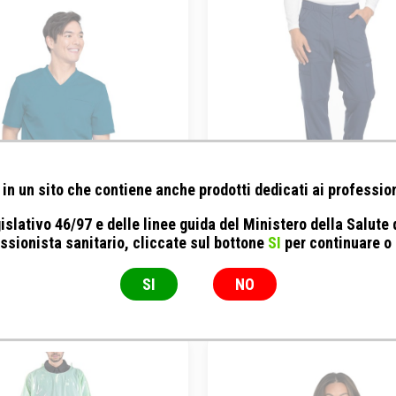
in un sito che contiene anche prodotti dedicati ai profession
islativo 46/97 e delle linee guida del Ministero della Salute
ES - Casacca Balance Uomo
DICKIES - Pantalone Dynam
ssionista sanitario, cliccate sul bottone
SI
per continuare o
DK110
Blu Caraibi
Verde
SI
NO