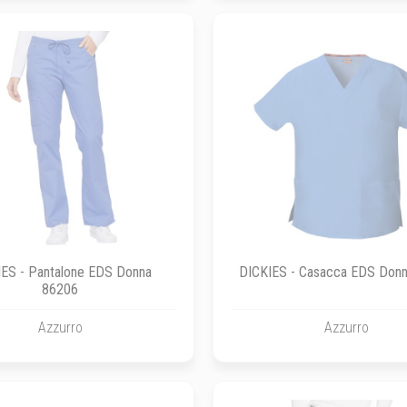
ES - Pantalone EDS Donna
DICKIES - Casacca EDS Don
86206
Azzurro
Azzurro