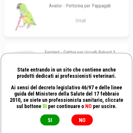
Aviator - Pettorina per Pappagalli
Small
Ferplast - Gabbia per Uccelli Rekord 3
49 x 30 x h 48,5CM
State entrando in un sito che contiene anche
prodotti dedicati ai professionisti veterinari.
Ai sensi del decreto legislativo 46/97 e delle linee
guida del Ministero della Salute del 17 febbraio
Ferplast - Mangiatoia FPI 4322
2010, se siete un professionista sanitario, cliccate
sul bottone
SI
per continuare o
NO
per uscire.
9,3 x 7 x h 2CM
SI
NO