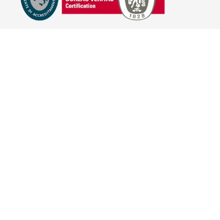
E-COMMERCE
IL TUO ACCOUNT
CONDIZIONI DI VENDITA
DOMANDE FREQUENTI
GIFT CARD
INFORMATIVA PRIVACY
PRIVACY - MODULISTICA
PRIVACY POLICY
COOKIE POLICY
FIDELITY CARD
BRAND
HILL'S PET NUTRITION
TRAINER (NOVA FOODS)
BAYER - SANO E BELLO
MERIAL ITALIA