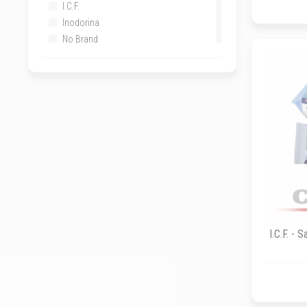
I.C.F.
Inodorina
No Brand
Oxbow Animal Health
Raff
RI.MOS. - Mixram - Hypermix
Teknofarma
Trebifarma
TREI-LIVISTO
Versele-Laga
Vitakraft
I.C.F. - 