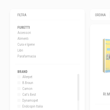
FILTRA
ORDINA
FURETTI
Accessori
Alimenti
Cura e Igiene
Libri
Parafarmacia
BRAND
Allerpet
B.Braun
Camon
RI.M
Cat's Best
Dynamopet
Endospin Italia