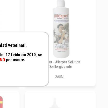
isti veterinari.
 del 17 febbraio 2010, se
NO
per uscire.
ico
Allerpet - Allerpet Solution
Deallergizzante
355ML