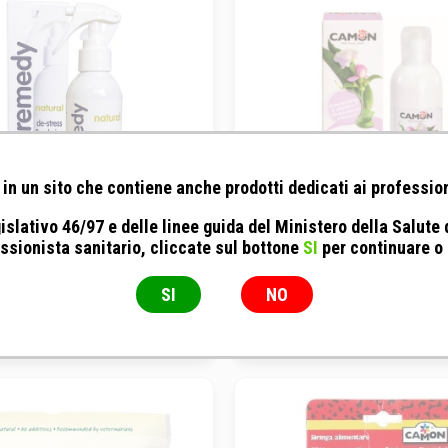
in un sito che contiene anche prodotti dedicati ai profession
islativo 46/97 e delle linee guida del Ministero della Salute
ssionista sanitario, cliccate sul bottone
SI
per continuare o
farma - Pet Remedy Spray
Camon - Shampoo Prote
SI
NO
15ML
200ML