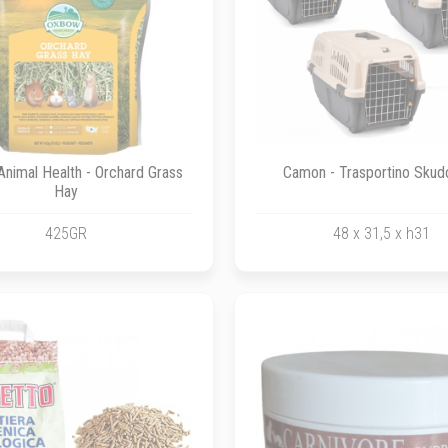
nimal Health - Orchard Grass
Camon - Trasportino Skudo
Hay
425GR
48 x 31,5 x h31