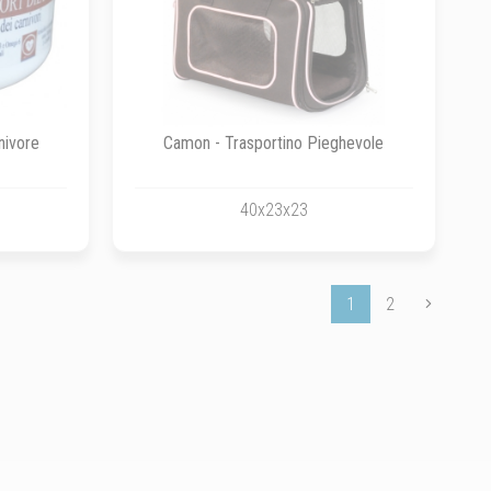
nivore
Camon - Trasportino Pieghevole
40x23x23
1
2