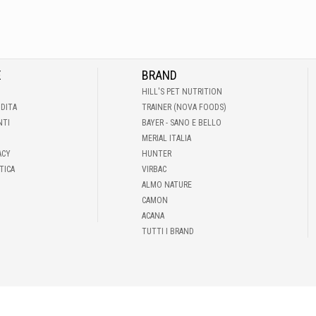
E
BRAND
HILL'S PET NUTRITION
NDITA
TRAINER (NOVA FOODS)
NTI
BAYER - SANO E BELLO
MERIAL ITALIA
ACY
HUNTER
TICA
VIRBAC
ALMO NATURE
CAMON
ACANA
TUTTI I BRAND