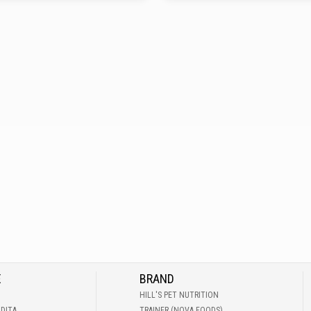
E
BRAND
HILL'S PET NUTRITION
NDITA
TRAINER (NOVA FOODS)