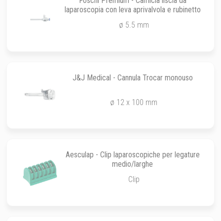
Foschi Premium - Camicia liscia da
laparoscopia con leva aprivalvola e rubinetto
ø 5.5 mm
J&J Medical - Cannula Trocar monouso
ø 12 x 100 mm
Aesculap - Clip laparoscopiche per legature
medio/larghe
Clip