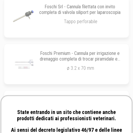
Foschi Srl - Cannula filettata con invito
completa di valvola siliport per laparoscopia
Tappo perforabile
Foschi Premium - Cannula per irrigazione e
drenaggio completa di trocar piramidale ed
otturatore smusso
ø 3.2 x 70 mm
Aesculap - Set Trocar con 2 cannule
filettate monouso per Laparoscopia
State entrando in un sito che contiene anche
Set trocar lama protetta
prodotti dedicati ai professionisti veterinari.
Ai sensi del decreto legislativo 46/97 e delle linee