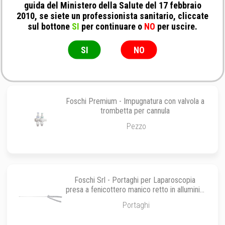
guida del Ministero della Salute del 17 febbraio
2010, se siete un professionista sanitario, cliccate
Foschi Premium - Forbice Metzenbaum
sul bottone
SI
per continuare o
NO
per uscire.
lunga curva
ø 3.0 mm x 330 mm
SI
NO
Foschi Premium - Impugnatura con valvola a
trombetta per cannula
Pezzo
Foschi Srl - Portaghi per Laparoscopia
presa a fenicottero manico retto in alluminio
con attacco LL e canale di lavaggio
Portaghi