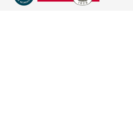
E-COMMERCE
IL TUO ACCOUNT
CONDIZIONI DI VENDITA
DOMANDE FREQUENTI
GIFT CARD
INFORMATIVA PRIVACY
PRIVACY - MODULISTICA
PRIVACY POLICY
COOKIE POLICY
FIDELITY CARD
BRAND
HILL'S PET NUTRITION
TRAINER (NOVA FOODS)
BAYER - SANO E BELLO
MERIAL ITALIA
HUNTER
VIRBAC