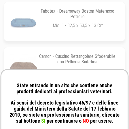
Fabotex - Dreamaway Boston Materasso
Petrolio
Mis. 1 - 82,5 x 53,5 x 13 Cm
Camon - Cuscino Rettangolare Sfoderabile
con Pelliccia Sintetica
80 x 60 x 20h Cm
State entrando in un sito che contiene anche
prodotti dedicati ai professionisti veterinari.
Fabotex - Dreamaway Cuscino Rettangolare
Ai sensi del decreto legislativo 46/97 e delle linee
Antracide
guida del Ministero della Salute del 17 febbraio
2010, se siete un professionista sanitario, cliccate
Mis. 1 - 63 x 40,5 x 9,5
sul bottone
SI
per continuare o
NO
per uscire.