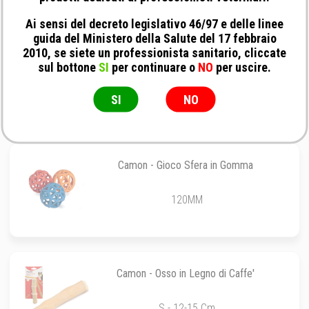
Ai sensi del decreto legislativo 46/97 e delle linee
guida del Ministero della Salute del 17 febbraio
2010, se siete un professionista sanitario, cliccate
Camon - Cotonosso con Impugnatura e
sul bottone
SI
per continuare o
NO
per uscire.
Doppio Nodo Medio
41CM
SI
NO
Camon - Gioco Sfera in Gomma
120MM
Camon - Osso in Legno di Caffe'
S - 12-15 Cm