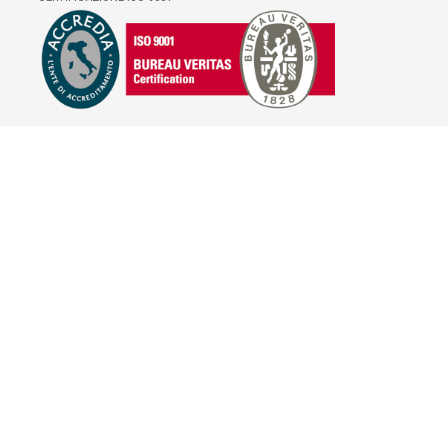
E-COMMERCE
IL TUO ACCOUNT
CONDIZIONI DI VENDITA
DOMANDE FREQUENTI
GIFT CARD
INFORMATIVA PRIVACY
PRIVACY - MODULISTICA
PRIVACY POLICY
COOKIE POLICY
FIDELITY CARD
BRAND
HILL'S PET NUTRITION