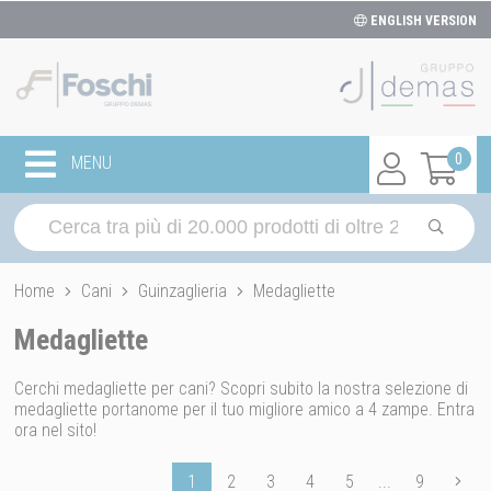
ENGLISH VERSION
0
MENU
Home
Cani
Guinzaglieria
Medagliette
Medagliette
Cerchi medagliette per cani? Scopri subito la nostra selezione di
medagliette portanome per il tuo migliore amico a 4 zampe. Entra
ora nel sito!
1
2
3
4
5
...
9