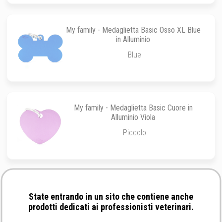
My family - Medaglietta Basic Osso XL Blue
in Alluminio
Blue
My family - Medaglietta Basic Cuore in
Alluminio Viola
Piccolo
Slais - Wanted Tag Medaglietta Identificativa
con QR Code
State entrando in un sito che contiene anche
prodotti dedicati ai professionisti veterinari.
Medaglietta