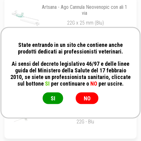
Artsana - Ago Cannula Neovenopic con ali 1
via
22G x 25 mm (Blu)
State entrando in un sito che contiene anche
prodotti dedicati ai professionisti veterinari.
Kruuse - Ago cannula Equivet in poliuretano
per lunga permanenza
Ai sensi del decreto legislativo 46/97 e delle linee
guida del Ministero della Salute del 17 febbraio
16G x 8 cm/3.15''
2010, se siete un professionista sanitario, cliccate
sul bottone
SI
per continuare o
NO
per uscire.
SI
NO
Deltamed - Ago cannula in Poliuretano con
alette a 2 vie
22G - Blu