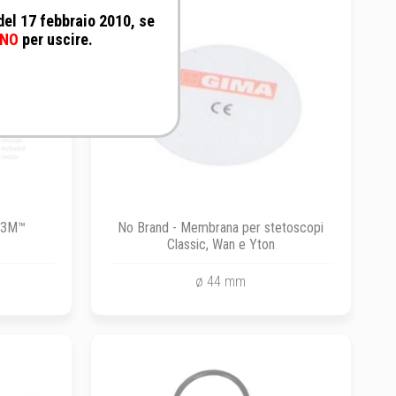
 del 17 febbraio 2010, se
NO
per uscire.
e 3M™
No Brand - Membrana per stetoscopi
Classic, Wan e Yton
ø 44 mm