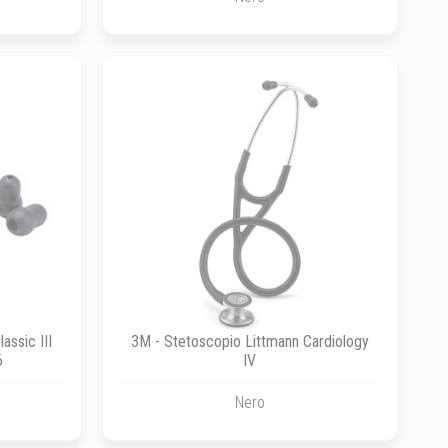
assic III
3M - Stetoscopio Littmann Cardiology
6
IV
Nero