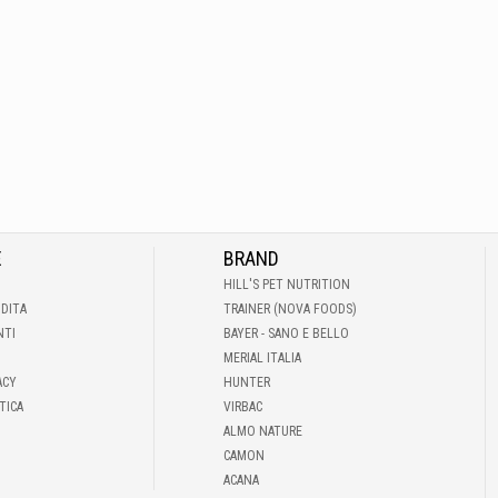
E
BRAND
HILL'S PET NUTRITION
NDITA
TRAINER (NOVA FOODS)
NTI
BAYER - SANO E BELLO
MERIAL ITALIA
ACY
HUNTER
TICA
VIRBAC
ALMO NATURE
CAMON
ACANA