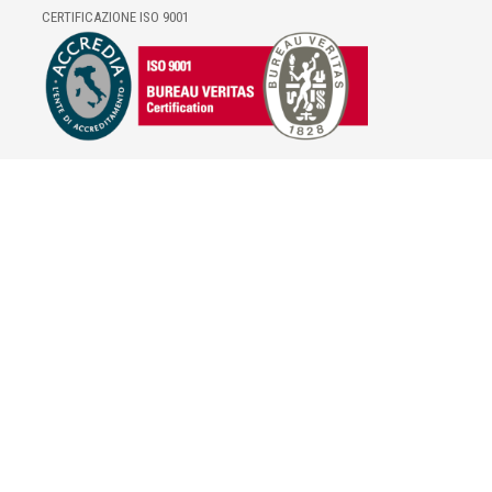
CERTIFICAZIONE ISO 9001
E-COMMERCE
IL TUO ACCOUNT
CONDIZIONI DI VENDITA
DOMANDE FREQUENTI
GIFT CARD
INFORMATIVA PRIVACY
PRIVACY - MODULISTICA
PRIVACY POLICY
COOKIE POLICY
FIDELITY CARD
BRAND
HILL'S PET NUTRITION