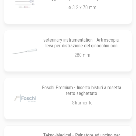
otturatore smusso
ø 3.2 x 70 mm
veterinary instrumentation - Artroscopia:
leva per distrazione del ginocchio con
manico in PTFE
280 mm
Foschi Premium - Inserto bisturi a rosetta
retto seghettato
Strumento
Tekno-Medical - Palpatore ad uncino per