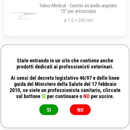
Tekno-Medical - Curette ad anello angolato
15° per artroscopia
ø 7.0 x 240 mm
veterinary instrumentation - Alesatore per
viti con impugnatura a T
State entrando in un sito che contiene anche
Viti da 2.4-2.7 mm
prodotti dedicati ai professionisti veterinari.
Ai sensi del decreto legislativo 46/97 e delle linee
guida del Ministero della Salute del 17 febbraio
2010, se siete un professionista sanitario, cliccate
sul bottone
SI
per continuare o
NO
per uscire.
veterinary instrumentation - Tutore per
sistema di stabilizzazione della spalla
SI
NO
Taglia L