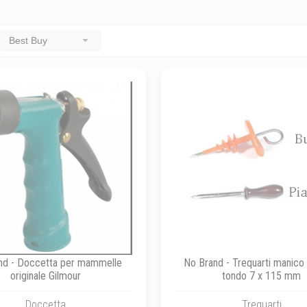
Best Buy
nd - Doccetta per mammelle
No Brand - Trequarti manico 
originale Gilmour
tondo 7 x 115 mm
Doccetta
Trequarti