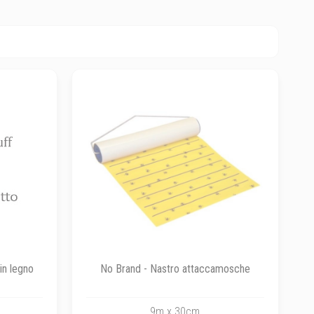
in legno
No Brand - Nastro attaccamosche
9m x 30cm