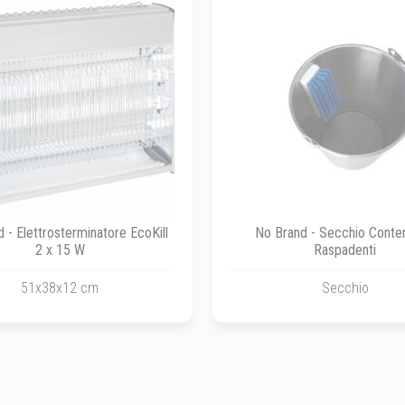
 - Elettrosterminatore EcoKill
No Brand - Secchio Conte
2 x 15 W
Raspadenti
51x38x12 cm
Secchio