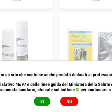
in un sito che contiene anche prodotti dedicati ai profession
islativo 46/97 e delle linee guida del Ministero della Salute
andioli - Acarene Spray
RI.MOS. - Mixram - Hyper
ssionista sanitario, cliccate sul bottone
SI
per continuare o
Hypermix Fiale
150ML
Fiala 5 ml
SI
NO