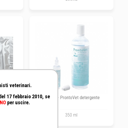
isti veterinari.
 del 17 febbraio 2010, se
mix -
B.Braun - ProntoVet detergente
NO
per uscire.
350 ml