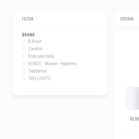
FILTRA
ORDINA
BRAND
B.Braun
Candioli
Endospin Italia
RI.MOS. - Mixram - Hypermix
Trebifarma
TREI-LIVISTO
RI.M