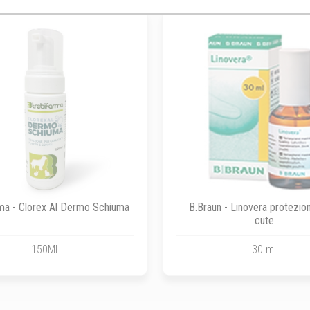
ma - Clorex Al Dermo Schiuma
B.Braun - Linovera protezion
cute
150ML
30 ml