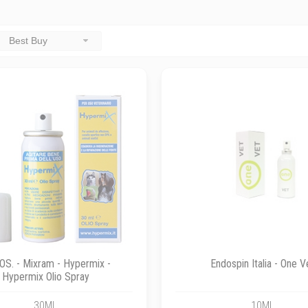
Best Buy
OS. - Mixram - Hypermix -
Endospin Italia - One V
Hypermix Olio Spray
30ML
10ML