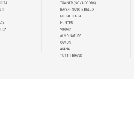
NDITA
TRAINER (NOVA FOODS)
NTI
BAYER - SANO E BELLO
MERIAL ITALIA
ACY
HUNTER
TICA
VIRBAC
ALMO NATURE
CAMON
ACANA
TUTTI I BRAND