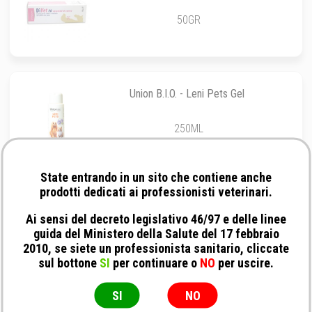
50GR
Union B.I.O. - Leni Pets Gel
250ML
State entrando in un sito che contiene anche
prodotti dedicati ai professionisti veterinari.
Union B.I.O. - Cica Cat
Ai sensi del decreto legislativo 46/97 e delle linee
guida del Ministero della Salute del 17 febbraio
50ML
2010, se siete un professionista sanitario, cliccate
sul bottone
SI
per continuare o
NO
per uscire.
SI
NO