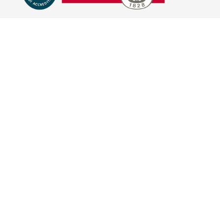
E-COMMERCE
IL TUO ACCOUNT
CONDIZIONI DI VENDITA
DOMANDE FREQUENTI
GIFT CARD
INFORMATIVA PRIVACY
PRIVACY - MODULISTICA
PRIVACY POLICY
COOKIE POLICY
FIDELITY CARD
BRAND
HILL'S PET NUTRITION
TRAINER (NOVA FOODS)
BAYER - SANO E BELLO
MERIAL ITALIA
HUNTER